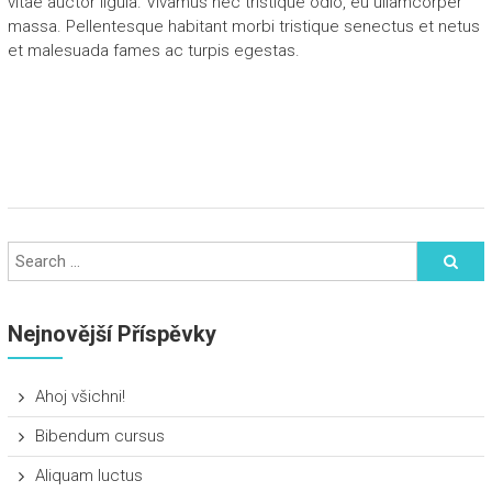
vitae auctor ligula. Vivamus nec tristique odio, eu ullamcorper
massa. Pellentesque habitant morbi tristique senectus et netus
et malesuada fames ac turpis egestas.
Nejnovější Příspěvky
Ahoj všichni!
Bibendum cursus
Aliquam luctus