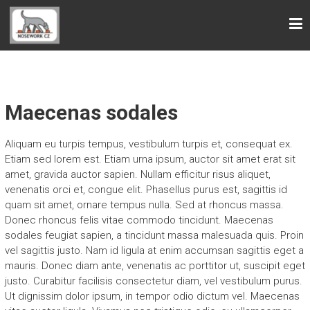
MČR NOSEWORK 2025
20. – 21. 9. 2025 proběhne Mistrovství České
republiky v Noseworku
Maecenas sodales
Aliquam eu turpis tempus, vestibulum turpis et, consequat ex.
Etiam sed lorem est. Etiam urna ipsum, auctor sit amet erat sit
amet, gravida auctor sapien. Nullam efficitur risus aliquet,
venenatis orci et, congue elit. Phasellus purus est, sagittis id
quam sit amet, ornare tempus nulla. Sed at rhoncus massa.
Donec rhoncus felis vitae commodo tincidunt. Maecenas
sodales feugiat sapien, a tincidunt massa malesuada quis. Proin
vel sagittis justo. Nam id ligula at enim accumsan sagittis eget a
mauris. Donec diam ante, venenatis ac porttitor ut, suscipit eget
justo. Curabitur facilisis consectetur diam, vel vestibulum purus.
Ut dignissim dolor ipsum, in tempor odio dictum vel. Maecenas